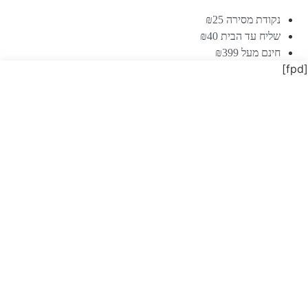
לפירות
וירקות
נקודת מסירה ₪25
מכותנה
שליח עד הבית ₪40
Eco
Bags
חינם מעל ₪399
[fpd]