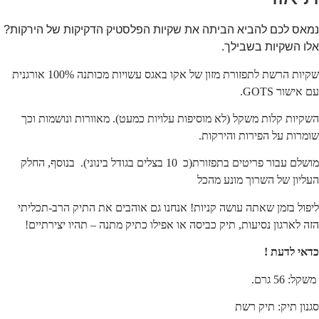
נמאס לכם להביא הביתה את שקיות הפלסטיק הדקיקות של הירקות?
אלו השקיות בשבילך.
שקיות הרשת לתפזורת מזון של אקו באגס עשויות מכותנה 100% אורגנית
עם אישור GOTS.
השקיות קלות משקל (לא מוסיפות עלויות כמעט). מאוורות ונושמות וכך
שומרות על הפירות והירקות.
מושלם עבור פריטים בתפזורת(כ 10 בצלים בגודל בינוני). בנוסף, החלק
העליון של השרוך מונע מהכל
ליפול בזמן שאתה עושה קניות! אנחנו גם אוהבים את התיק הרב-תכליתי
הזה לארגון נסיעות, תיק כביסה או אפילו כתיק מתנה – תהיו יצירתיים!
כדאי לדעת !
משקל: 56 גרם.
סגנון תיק: תיק רשת