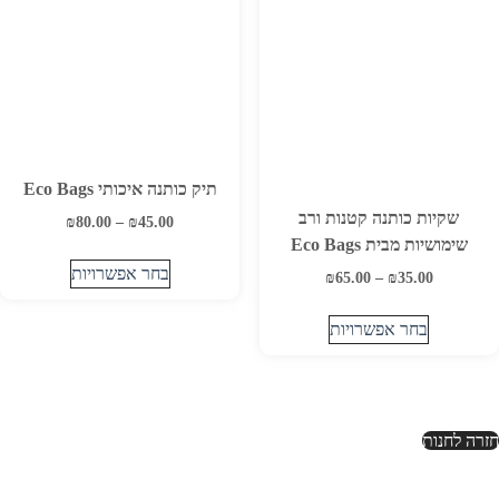
לבחור
את
האפשרויות
בעמוד
המוצר
תיק כותנה איכותי Eco Bags
שקיות כותנה קטנות ורב
45.00
₪
–
80.00
₪
טווח
שימושיות מבית Eco Bags
מחירים:
בחר אפשרויות
35.00
₪
–
65.00
₪
טווח
עד
למוצר
מחירים:
זה
בחר אפשרויות
עד
יש
למוצר
מספר
זה
סוגים.
יש
ניתן
מספר
חזרה לחנות
לבחור
סוגים.
את
ניתן