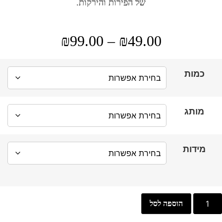
של הפירות והירקות.
49.00
₪
–
99.00
₪
טווח
מחירים:
כמות
עד
מותג
מידות
כמות
הוספה לסל
של
שקיות
רשת