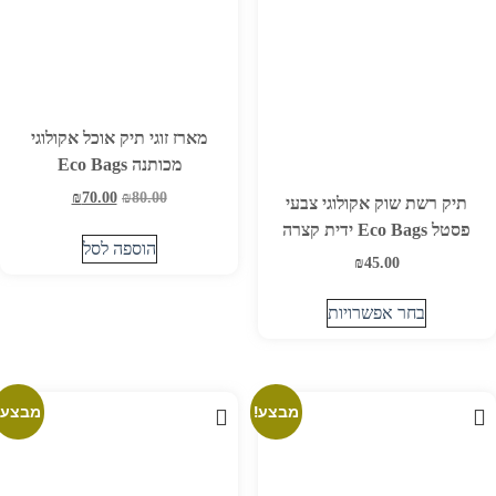
מארז זוגי תיק אוכל אקולוגי
מכותנה Eco Bags
80.00
₪
70.00
המחיר
₪
המחיר
תיק רשת שוק אקולוגי צבעי
המקורי
הנוכחי
פסטל Eco Bags ידית קצרה
היה:
הוא:
הוספה לסל
₪
45.00
₪70.00.
₪80.00.
בחר אפשרויות
למוצר
זה
יש
מבצע!
מבצע!
מספר
סוגים.
ניתן