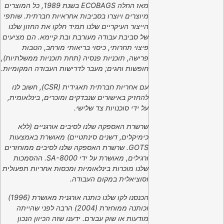
מאז החלה ECOBAGS בשנת 1989, כל המוצרים
מיוצרים ויוצרו בסביבות אחראיות חברתית. שותפי
הייצור העיקריים שלנו תמיד חלקו את החזון שלנו
של סביבת עבודה מעורבת ובת קיימא. הם מציעים
פיצוי תחרותי, כיסוי בריאותי מורחב, הטבות
פרישה, תוכניות פנסיה (תחת תוכניות ממשלתיות),
חופשות וחגים; מעבר לדרישות העבודה המקומיות.
עם אחריות חברתית תאגידית (CSR), חשוב לנו
להחזיק באישורים שנבדקים ומוכרים, בינלאומית,
על ידי סוכנויות צד שלישי.
שרשרת האספקה ​​שלנו לסיבים אורגניים (ללא
כימיקלים, דשנים סינתטיים) מאושרת באמצעות
GOTS. שרשרת האספקה ​​שלנו לסיבים ממוחזרים
ורגילים, מאושרת על ידי SA-8000. ההסמכות
שלנו מוכרות בינלאומיות ומכסות אחריות תפעולית
וסוציאלית במקום העבודה.
הכנסנו לקו שלנו כותנה אורגנית מאושרת (1996)
וכותנה ממוחזרת (2004) הרבה לפני שהייתה
מודעות או שוק עבורם. ידענו שזה הכיוון הנכון