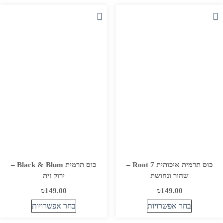
יש
יש
מספר
מספר
סוגים.
סוגים.
ניתן
ניתן
לבחור
לבחור
את
את
האפשרויות
האפשרויות
בעמוד
בעמוד
המוצר
המוצר
כוס תרמית איכותית Root 7 –
כוס תרמית Black & Blum –
שחור ונחושת
ירוק זית
₪
149.00
₪
149.00
בחר אפשרויות
בחר אפשרויות
למוצר
למוצר