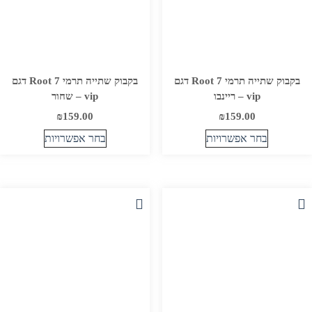
בקבוק שתייה תרמי Root 7 דגם
בקבוק שתייה תרמי Root 7 דגם
vip – ריינבו
vip – שחור
₪
159.00
₪
159.00
בחר אפשרויות
בחר אפשרויות
למוצר
למוצר
זה
זה
יש
יש
מספר
מספר
סוגים.
סוגים.
ניתן
ניתן
לבחור
לבחור
את
את
האפשרויות
האפשרויות
בעמוד
בעמוד