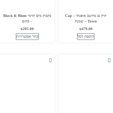
תיק גב מחשב אופנתי – Cap
בקבוק מים תרמי Black & Blum
Town – שמנת
– כתום
₪
205.00
₪
479.00
הוספה לסל
בחר אפשרויות
למוצר
זה
יש
מספר
סוגים.
ניתן
לבחור
את
האפשרויות
בעמוד
המוצר