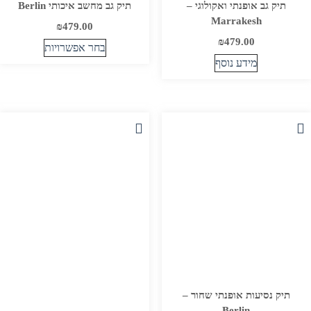
תיק גב אופנתי ואקולוגי –
תיק גב מחשב איכותי Berlin
Marrakesh
₪
479.00
₪
479.00
בחר אפשרויות
מידע נוסף
למוצר
זה
יש
מספר
סוגים.
ניתן
לבחור
את
האפשרויות
בעמוד
המוצר
תיק נסיעות אופנתי שחור –
Berlin