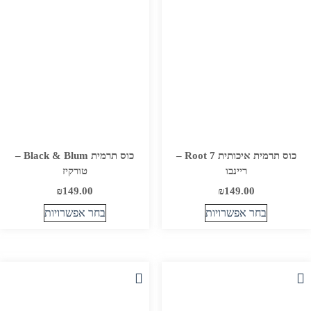
את
את
האפשרויות
האפשרויות
בעמוד
בעמוד
המוצר
המוצר
כוס תרמית איכותית Root 7 –
כוס תרמית Black & Blum –
ריינבו
טורקיז
₪
149.00
₪
149.00
בחר אפשרויות
בחר אפשרויות
למוצר
למוצר
זה
זה
יש
יש
מספר
מספר
סוגים.
סוגים.