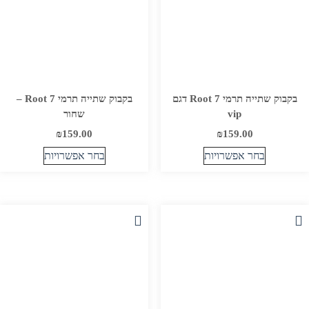
המוצר
המוצר
בקבוק שתייה תרמי Root 7 דגם
בקבוק שתייה תרמי Root 7 –
vip
שחור
₪
159.00
₪
159.00
בחר אפשרויות
בחר אפשרויות
למוצר
למוצר
זה
זה
יש
יש
מספר
מספר
סוגים.
סוגים.
ניתן
ניתן
לבחור
לבחור
את
את
האפשרויות
האפשרויות