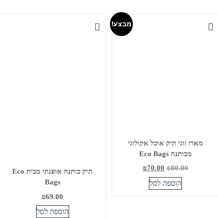
זה
מספר
יש
סוגים.
מבצע!
מספר
ניתן
סוגים.
לבחור
ניתן
את
לבחור
האפשרויות
את
בעמוד
האפשרויות
המוצר
בעמוד
המוצר
מארז זוגי תיק אוכל אקולוגי
מכותנה Eco Bags
המחיר
המחיר
₪
70.00
₪
80.00
תיק כותנה אופנתי מבית Eco
המקורי
הנוכחי
Bags
הוספה לסל
היה:
הוא:
₪
69.00
₪70.00.
₪80.00.
הוספה לסל