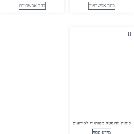
בחר אפשרויות
בחר אפשרויות
למוצר
למוצר
זה
זה
יש
יש
מספר
מספר
סוגים.
סוגים.
ניתן
ניתן
לבחור
לבחור
את
את
האפשרויות
האפשרויות
בעמוד
בעמוד
המוצר
המוצר
כוסות נירוסטה ממותגות לאירועים
מידע נוסף