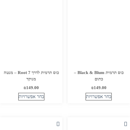
ניתן
ניתן
לבחור
לבחור
את
את
האפשרויות
האפשרויות
בעמוד
בעמוד
המוצר
המוצר
כוס תרמית Black & Blum –
כוס תרמית לדרך Root 7 – מנטה
כתום
מנוקד
₪
149.00
₪
149.00
בחר אפשרויות
בחר אפשרויות
למוצר
למוצר
זה
זה
יש
יש
מספר
מספר