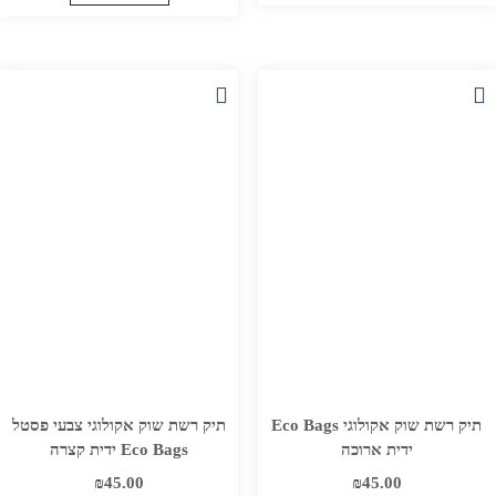
למוצר
למוצר
עד
זה
זה
יש
יש
מספר
מספר
סוגים.
סוגים.
ניתן
ניתן
לבחור
לבחור
את
את
האפשרויות
האפשרויות
בעמוד
בעמוד
המוצר
המוצר
תיק רשת שוק אקולוגי Eco Bags
תיק רשת שוק אקולוגי צבעי פסטל
ידית ארוכה
Eco Bags ידית קצרה
₪
45.00
₪
45.00