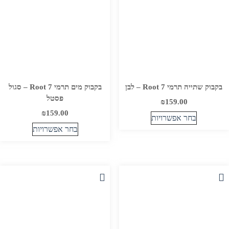
בעמוד
בעמוד
המוצר
המוצר
בקבוק שתייה תרמי Root 7 – לבן
בקבוק מים תרמי Root 7 – סגול
פסטל
₪
159.00
₪
159.00
בחר אפשרויות
בחר אפשרויות
למוצר
למוצר
זה
זה
יש
יש
מספר
מספר
סוגים.
סוגים.
ניתן
ניתן
לבחור
לבחור
את
את
האפשרויות