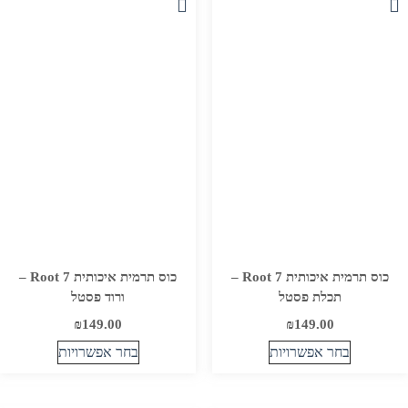
מספר
סוגים.
סוגים.
ניתן
ניתן
לבחור
לבחור
את
את
האפשרויות
האפשרויות
בעמוד
בעמוד
המוצר
המוצר
כוס תרמית איכותית Root 7 –
כוס תרמית איכותית Root 7 –
תכלת פסטל
ורוד פסטל
₪
149.00
₪
149.00
בחר אפשרויות
בחר אפשרויות
למוצר
למוצר
זה
זה