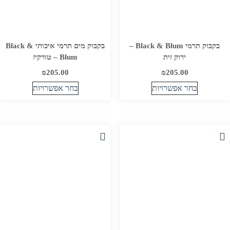
בקבוק תרמי Black & Blum –
בקבוק מים תרמי איכותי Black &
ירוק זית
Blum – טורקיז
₪
205.00
₪
205.00
בחר אפשרויות
בחר אפשרויות
למוצר
למוצר
זה
זה
יש
יש
מספר
מספר
סוגים.
סוגים.
ניתן
ניתן
לבחור
לבחור
את
את
האפשרויות
האפשרויות
בעמוד
בעמוד
המוצר
המוצר