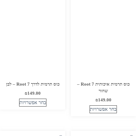
סוגים.
סוגים.
ניתן
ניתן
לבחור
לבחור
את
את
האפשרויות
האפשרויות
בעמוד
בעמוד
המוצר
המוצר
כוס תרמית איכותית Root 7 –
כוס תרמית לדרך Root 7 – לבן
שחור
₪
149.00
₪
149.00
בחר אפשרויות
בחר אפשרויות
למוצר
למוצר
זה
זה
יש
יש
מספר