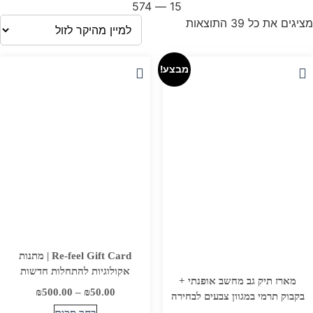
574
—
15
ממוין
מציגים את כל ⁦39⁩ התוצאות
לפי
מחיר:
מבצע!
מהיקר
לזול
Re-feel Gift Card | מתנות
אקולוגיות להתחלות חדשות
מארז תיק גב מחשב אופנתי +
טווח
₪
500.00
–
₪
50.00
בקבוק תרמי במגוון צבעים לבחירה
מחירים: