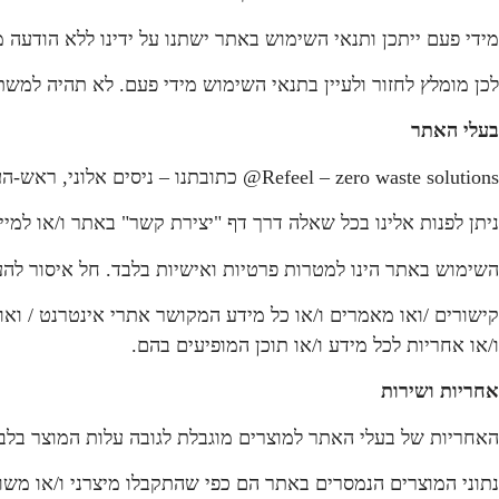
מידי פעם ייתכן ותנאי השימוש באתר ישתנו על ידינו ללא הודעה 
לכן מומלץ לחזור ולעיין בתנאי השימוש מידי פעם. לא תהיה למשתמ
בעלי האתר
Refeel – zero waste solutions@ כתובתנו – ניסים אלוני, ראש-העין.
ניתן לפנות אלינו בכל שאלה דרך דף "יצירת קשר" באתר ו/או למייל nfo@refeel.co.il
השימוש באתר הינו למטרות פרטיות ואישיות בלבד. חל איסור להעת
קישורים /ואו מאמרים ו/או כל מידע המקושר אתרי אינטרנט / וא
ו/או אחריות לכל מידע ו/או תוכן המופיעים בהם.
אחריות ושירות
האחריות של בעלי האתר למוצרים מוגבלת לגובה עלות המוצר בלב
נתוני המוצרים הנמסרים באתר הם כפי שהתקבלו מיצרני ו/או משו