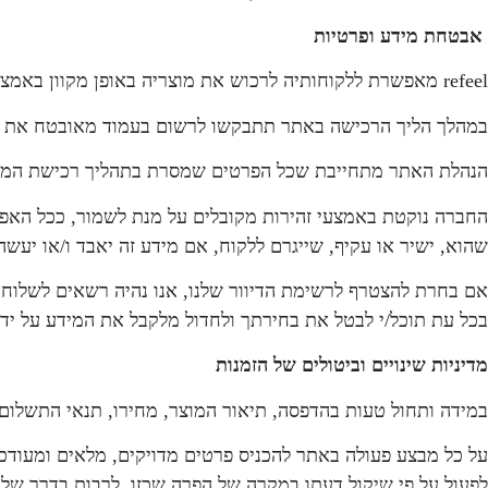
אבטחת מידע ופרטיות
refeel מאפשרת ללקוחותיה לרכוש את מוצריה באופן מקוון באמצעות מערכת סליקה אוטומטית. כל תעבורת המידע הרגיש מוצפנת בפרוטוקול SSL המגן על המידע.
במהלך הליך הרכישה באתר תתבקשו לרשום בעמוד מאובטח את פ
הנהלת האתר מתחייבת שכל הפרטים שמסרת בתהליך רכישת המוצר 
החברה נוקטת באמצעי זהירות מקובלים על מנת לשמור, ככל האפש
שהוא, ישיר או עקיף, שייגרם ללקוח, אם מידע זה יאבד ו/או יעש
אם בחרת להצטרף לרשימת הדיוור שלנו, אנו נהיה רשאים לשלוח אלי
בכל עת תוכל/י לבטל את בחירתך ולחדול מלקבל את המידע על ידי
מדיניות שינויים וביטולים של הזמנות
במידה ותחול טעות בהדפסה, תיאור המוצר, מחירו, תנאי התשלו
על כל מבצע פעולה באתר להכניס פרטים מדויקים, מלאים ומעודכ
לפעול על פי שיקול דעתו במקרה של הפרה שכזו, לרבות בדרך של 