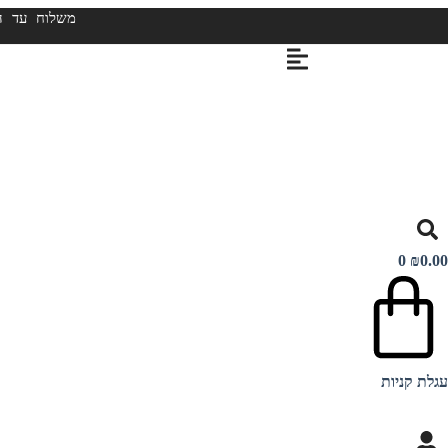
דלג
משלוח עד הבית ₪40 | לנקודת מסירה ₪25 | חינם מעל ₪399 | 
לתוכן
0
₪
0.00
עגלת קניות