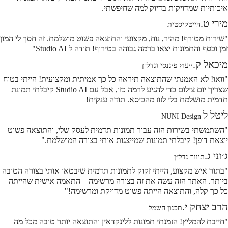
איכותיות שמדויקות בדיוק למה שחיפשתי.
מירי ט.
הייטקיסטית
"שירות מטורף! מהיר, נוח, מקצועי והתוצאה פשוט מושלמת. זה חסך לי המון
זמן וכסף והתמונות יצאו ברמה גבוהה בטירוף! תודה ל Studio AI"
מיכאל ק.
ייעוץ פיננסי ונדל״ן
"וואו! לא האמנתי שהתוצאה תיראה כל כך אמיתית ומקצועית! הייתי בטוח
שצריך יום צילום כדי להגיע לרמה כזו, אבל עם Studio AI קיבלתי תמונת
תדמית מושלמת בלי לזוז מהכיסא. תודה ענקית!
ליטל ל
NUNI Design
"השתמשתי בשירות הזה עבור תמונות תדמית לעסק שלי, והתוצאה פשוט
יוצאת דופן! קיבלתי תמונות שמייצגות אותי בצורה המושלמת."
ג׳וני ג.
תיווך נדל״ן
"בתור איש מקצוע, הייתי זקוק לתמונות תדמית שיבטאו אותי בצורה הטובה
ביותר. האתר הזה עשה את זה בצורה מרשימה – התאמה אישית שהייתה
כל כך קלה, והתוצאה הייתה פשוט מדויקת ומרשימה!"
הרב יצחק י.
תכנון חשמל
"חייבת להמליץ! הזמנתי תמונות ללינקדאין והתוצאה יותר טובה מכל מה