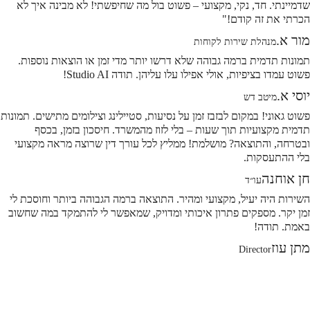
שדמיינתי. חד, נקי, מקצועי – פשוט בול מה שחיפשתי! לא מבינה איך לא
הכרתי את זה קודם!"
מור א.
מנהלת שירות לקוחות
תמונות תדמית ברמה גבוהה שלא דרשו יותר מדי זמן או הוצאות נוספות.
פשוט עמדו בציפיות, אולי אפילו עלו עליהן. תודה Studio AI!
יוסי א.
מיטב דש
פשוט גאוני! במקום לבזבז זמן על נסיעות, סטיילינג וצילומים מתישים. תמונות
תדמית מקצועיות תוך שעות – בלי לזוז מהמשרד. חיסכון בזמן, בכסף
ובטרחה, והתוצאה? מושלמת! ממליץ לכל עורך דין שרוצה מראה מקצועי
בלי ההתעסקות.
חן אוחנה
עו״ד
השירות היה יעיל, מקצועי ומהיר. התוצאה ברמה הגבוהה ביותר וחוסכת לי
זמן יקר. מספקים פתרון איכותי ומדויק, שמאפשר לי להתמקד במה שחשוב
באמת. תודה!
מתן עוז
Director